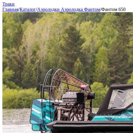
Траки
Главная
/
Каталог
/
Аэролодки Аэролодка Фантом
/
Фантом 650