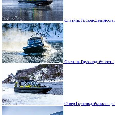
Спутник
Грузоподъёмность
Охотник
Грузоподъёмность
Север
Грузоподъёмность
до 