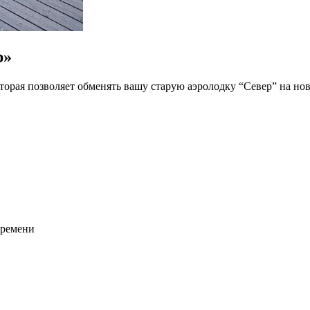
р»
оторая позволяет обменять вашу старую аэролодку “Север” на но
времени