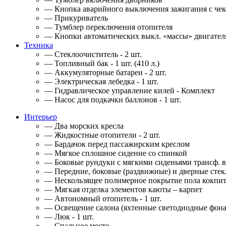
— Кнопка аварийного выключения зажигания с че
— Прикуриватель
— Тумблер переключения отопителя
— Кнопки автоматических выкл. «массы» двигател
Техника
— Стеклоочиститель - 2 шт.
— Топливный бак - 1 шт. (410 л.)
— Аккумуляторные батареи - 2 шт.
— Электрическая лебедка - 1 шт.
— Гидравлическое управление килей - Комплект
— Насос для подкачки баллонов - 1 шт.
Интерьер
— Два морских кресла
— Жидкостные отопители - 2 шт.
— Бардачок перед пассажирским креслом
— Мягкое сплошное сидение со спинкой
— Боковые рундуки с мягкими сиденьями трансф. в
— Передние, боковые (раздвижные) и дверные стек
— Нескользящее полимерное покрытие пола кокпит
— Мягкая отделка элементов каюты – карпет
— Автономный отопитель - 1 шт.
— Освещение салона (яхтенные светодиодные фонар
— Люк - 1 шт.
— Спальное место