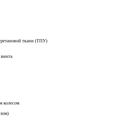
ретановой ткани (ТПУ)
 винта
м колесом
зом)