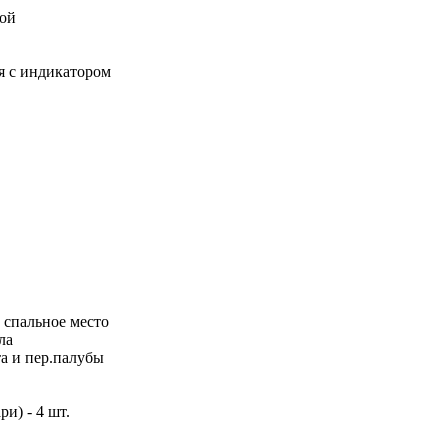
кой
я с индикатором
 спальное место
ла
а и пер.палубы
и) - 4 шт.