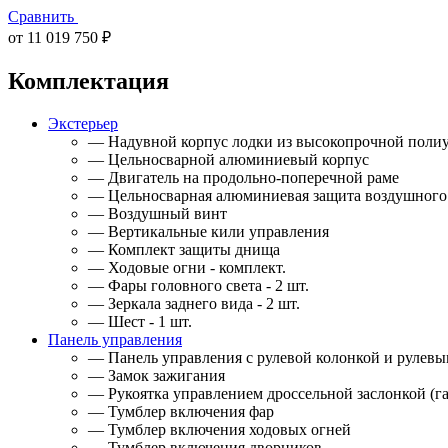
Сравнить
от 11 019 750 ₽
Комплектация
Экстерьер
— Надувной корпус лодки из высокопрочной полиу
— Цельносварной алюминиевый корпус
— Двигатель на продольно-поперечной раме
— Цельносварная алюминиевая защита воздушного
— Воздушный винт
— Вертикальные кили управления
— Комплект защиты днища
— Ходовые огни - комплект.
— Фары головного света - 2 шт.
— Зеркала заднего вида - 2 шт.
— Шест - 1 шт.
Панель управления
— Панель управления с рулевой колонкой и рулевы
— Замок зажигания
— Рукоятка управлением дроссельной заслонкой (га
— Тумблер включения фар
— Тумблер включения ходовых огней
— Тумблер включения дворников