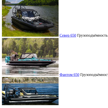
Север 650
Грузоподъёмност
Фантом 650
Грузоподъёмнос