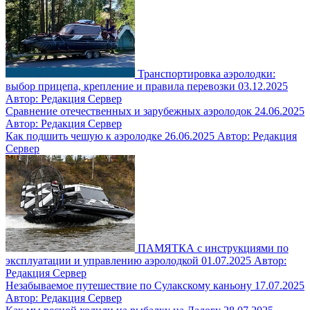
Транспортировка аэролодки:
выбор прицепа, крепление и правила перевозки
03.12.2025
Автор: Редакция Сервер
Сравнение отечественных и зарубежных аэролодок
24.06.2025
Автор: Редакция Сервер
Как подшить чешую к аэролодке
26.06.2025
Автор: Редакция
Сервер
ПАМЯТКА с инструкциями по
эксплуатации и управлению аэролодкой
01.07.2025
Автор:
Редакция Сервер
Незабываемое путешествие по Сулакскому каньону
17.07.2025
Автор: Редакция Сервер