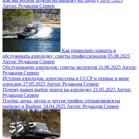
Как мы весной ходили на рыбалку на Ладогу
28.07.2025
Автор: Редакция Сервер
Как правильно хранить и
обслуживать аэролодку: советы профессионалов
05.08.2025
Автор: Редакция Сервер
Обслуживание аэролодок: советы экспертов
11.06.2025
Автор:
Редакция Сервер
История аэролодок: аэроглиссеры в СССР и первые в мире
аэросани
27.05.2025
Автор: Редакция Сервер
Почему важен выбор чешуи на аэролодку
21.05.2025
Автор:
Редакция Сервер
Плотва, щука, окунь и другие трофеи: отправляемся на
рыбалку в Выборг
24.04.2025
Автор: Редакция Сервер