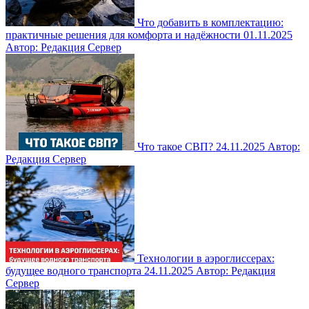
Что добавить в комплектацию:
практичные решения для комфорта и надёжности
01.11.2025
Автор: Редакция Сервер
Что такое СВП?
24.11.2025
Автор:
Редакция Сервер
Технологии в аэроглиссерах:
будущее водного транспорта
24.11.2025
Автор: Редакция
Сервер