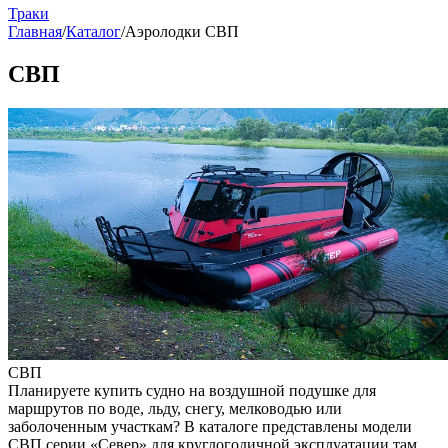
Траки
Главная
/
Каталог
/
Аэролодки СВП
СВП
СВП
Планируете купить судно на воздушной подушке для
маршрутов по воде, льду, снегу, мелководью или
заболоченным участкам? В каталоге представлены модели
СВП серии «Север» для круглогодичной эксплуатации там,